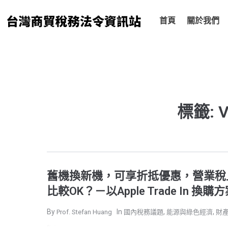
跳
至
首頁
關於我們
主
要
內
容
標籤: 
舊機換新機，可享折抵優惠，營業稅
比較OK？－以Apple Trade In 換
,
,
Prof. Stefan Huang
國內稅務議題
能源與綠色經濟
財