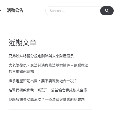
活動公告
近期文章
兄弟姊妹特留分規定刪除與未來財產傳承
大老婆復仇、憲法判決與修法草案簡評－遺贈稅法
的三重錯配結構
繼承老屋短期出售，要不要報房地合一稅？
名醫假捐款逃稅118萬元 公益協會竟成私人金庫
我應該讓養女繼承嗎？一道法律與情感糾結難題