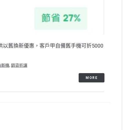
提供以舊換新優惠，客戶甲自備舊手機可折5000
換新機
,
銷貨折讓
MORE