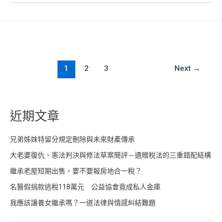
1
2
3
Next
→
近期文章
兄弟姊妹特留分規定刪除與未來財產傳承
大老婆復仇、憲法判決與修法草案簡評－遺贈稅法的三重錯配結構
繼承老屋短期出售，要不要報房地合一稅？
名醫假捐款逃稅118萬元 公益協會竟成私人金庫
我應該讓養女繼承嗎？一道法律與情感糾結難題