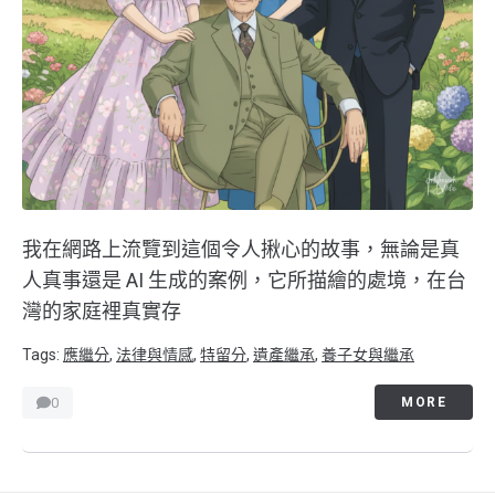
我在網路上流覽到這個令人揪心的故事，無論是真
人真事還是 AI 生成的案例，它所描繪的處境，在台
灣的家庭裡真實存
Tags:
應繼分
,
法律與情感
,
特留分
,
遺產繼承
,
養子女與繼承
0
MORE