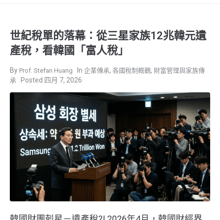
世紀稅單的落幕：從三星家族12兆韓元遺
產稅，看韓國「富人稅」
,
,
Prof. Stefan Huang
企業傳承
各國稅制概觀
財富管理與家族傳
四月 7, 2026
承
韓國財團剋星－遺產稅?! 2026年4月，韓國財經界