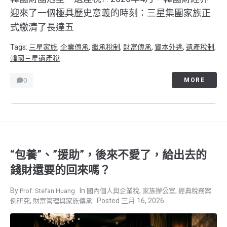
迎來了一個極具歷史意義的時刻：三星集團家族正
式繳清了長達五
Tags:
三星家族
,
企業傳承
,
繼承稅制
,
財富傳承
,
資本外逃
,
遺產稅制
,
韓國三星遺產稅
0
MORE
“包養”、”援助”，後來不愛了，給出去的
錢財還要的回來嗎？
,
,
Prof. Stefan Huang
國內個人與企業稅
家族辦公室
經典稅務案
,
三月 16, 2026
例研究
財富管理與家族傳承