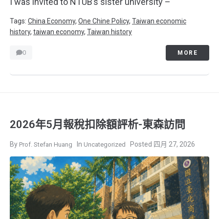
I was invited to NTUB’s sister university –
Tags:
China Economy
,
One Chine Policy
,
Taiwan economic
history
,
taiwan economy
,
Taiwan history
0
MORE
2026年5月報稅扣除額評析-東森訪問
四月 27, 2026
Prof. Stefan Huang
Uncategorized