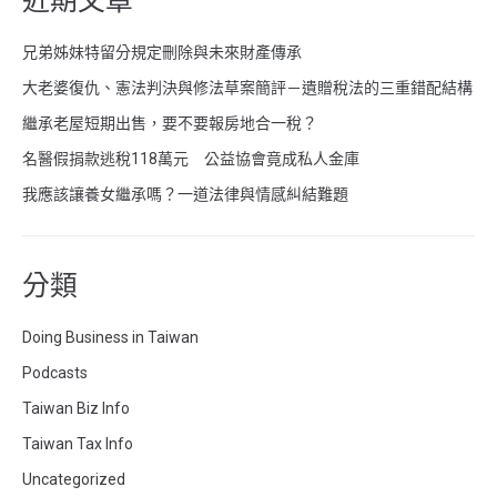
近期文章
兄弟姊妹特留分規定刪除與未來財產傳承
大老婆復仇、憲法判決與修法草案簡評－遺贈稅法的三重錯配結構
繼承老屋短期出售，要不要報房地合一稅？
名醫假捐款逃稅118萬元 公益協會竟成私人金庫
我應該讓養女繼承嗎？一道法律與情感糾結難題
分類
Doing Business in Taiwan
Podcasts
Taiwan Biz Info
Taiwan Tax Info
Uncategorized