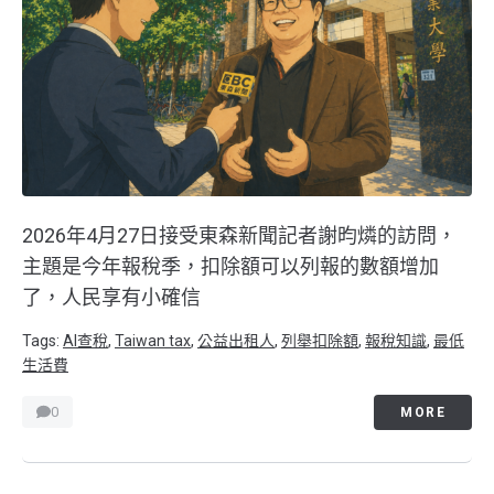
2026年4月27日接受東森新聞記者謝昀燐的訪問，
主題是今年報稅季，扣除額可以列報的數額增加
了，人民享有小確信
Tags:
AI查稅
,
Taiwan tax
,
公益出租人
,
列舉扣除額
,
報稅知識
,
最低
生活費
0
MORE