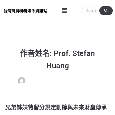
跳
Menu
至
主
要
內
容
作者姓名: Prof. Stefan
Huang
兄弟姊妹特留分規定刪除與未來財產傳承