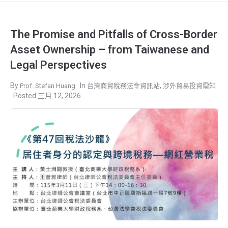
The Promise and Pitfalls of Cross-Border
Asset Ownership – from Taiwanese and
Legal Perspectives
,
Prof. Stefan Huang
台灣商貿稅務法令資訊站
涉外貿易投資需知
三月 12, 2026