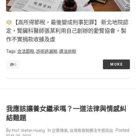
【高所得節稅，最後變成刑事犯罪】 新北地院認
定，腎臟科醫師張某利用自己創辦的愛腎協會，製
作不實捐款收據及虛
Tags:
合法節稅
,
詐術逃漏稅
,
違法逃稅
0
MORE
我應該讓養女繼承嗎？一道法律與情感糾
結難題
,
Prof. Stefan Huang
企業傳承
台灣商貿稅務法令資訊站