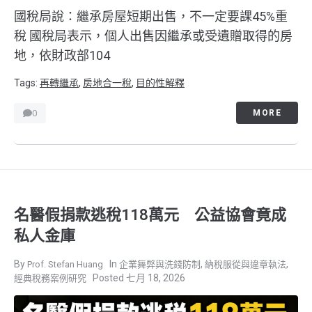
國稅局說：繼承房屋短期出售，不一定要課45%重
稅 國稅局表示，個人出售因繼承或受遺贈取得的房
地，依財政部104
Tags:
再轉繼承
,
房地合一稅
,
目的性解釋
0
MORE
名醫假捐款逃稅118萬元 公益協會竟成
私人金庫
,
,
Prof. Stefan Huang
企業舞弊與洗錢防制
納稅服從與違章執法
七月 18, 2026
經典稅務案例研究