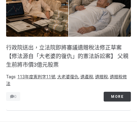
行政院送出，立法院即將審議遺贈稅法修正草案
【修法源自「大老婆的復仇」的憲法訴訟案】 父親
生前將市價3億元股票
Tags:
113年度憲判字11號
,
大老婆復仇
,
遺產稅
,
遺贈稅
,
遺贈稅修
法
0
MORE