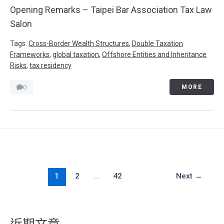
Opening Remarks – Taipei Bar Association Tax Law
Salon
Tags:
Cross-Border Wealth Structures
,
Double Taxation
Frameworks
,
global taxation
,
Offshore Entities and Inheritance
Risks
,
tax residency
0
MORE
1
2
...
42
Next
→