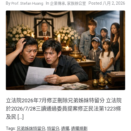
,
八月 2, 2026
Prof. Stefan Huang
企業傳承
家族辦公室
立法院2026年7月修正刪除兄弟姊妹特留分 立法院
於2026/7/28三讀通過委員提案修正民法第1223條
及民 […]
Tags:
兄弟姊妹特留分
,
特留分
,
遺囑
,
遺囑規劃