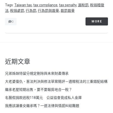
Tags:
Taiwan tax
,
tax compliance
,
tax penalty
,
漏稅罰
,
稅捐稽徵
法
,
稅捐處罰
,
行為罰
,
行為罰與裁量
,
裁罰裁量
0
MORE
近期文章
兄弟姊妹特留分規定刪除與未來財產傳承
大老婆復仇、憲法判決與修法草案簡評－遺贈稅法的三重錯配結構
繼承老屋短期出售，要不要報房地合一稅？
名醫假捐款逃稅118萬元 公益協會竟成私人金庫
我應該讓養女繼承嗎？一道法律與情感糾結難題