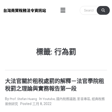
跳
Menu
至
主
要
內
容
標籤: 行為罰
大法官關於租稅處罰的解釋－法官學院租
稅罰之理論與實務報告第一段
,
,
,
Prof. Stefan Huang
Youtube
國內稅務議題
影音專區
經典稅務
三月 8, 2022
案例研究