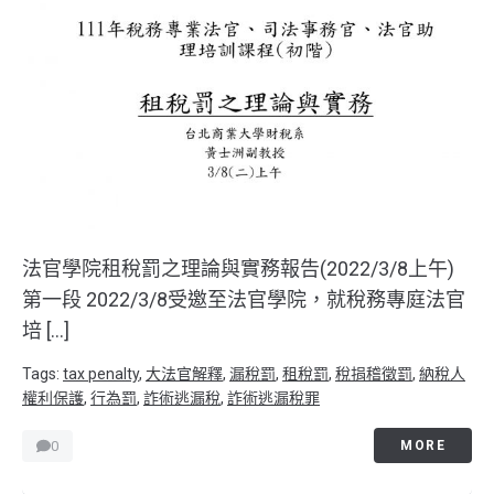
法官學院租稅罰之理論與實務報告(2022/3/8上午)
第一段 2022/3/8受邀至法官學院，就稅務專庭法官
培 […]
Tags:
tax penalty
,
大法官解釋
,
漏稅罰
,
租稅罰
,
稅捐稽徵罰
,
納稅人
權利保護
,
行為罰
,
詐術逃漏稅
,
詐術逃漏稅罪
0
MORE