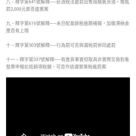
八、釋字第641號解釋──菸酒稅法處罰出售囤積舊米酒，每瓶
罰2,000元是否違憲案
九、釋字第616號解釋──未分配盈餘稅逾期補報，加徵滯納金
應否有上限
十、釋字第503號解釋──行為罰可否與漏稅罰併同處罰
十一、釋字第337號解釋──有進貨事實但取具非實際交易對象
發票申報扣抵銷項稅額，可否作逃漏營業稅裁罰案