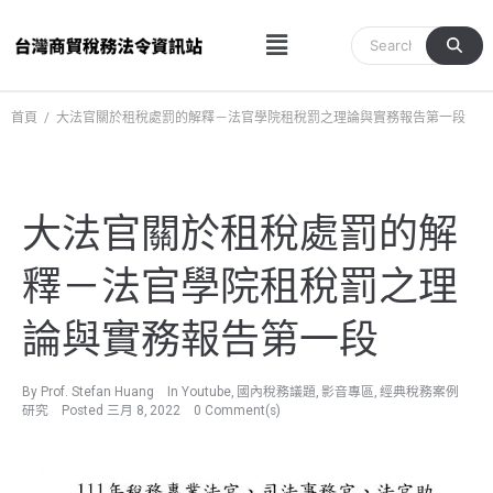
跳
Menu
至
主
要
內
首頁
/
大法官關於租稅處罰的解釋－法官學院租稅罰之理論與實務報告第一段
容
大法官關於租稅處罰的解
釋－法官學院租稅罰之理
論與實務報告第一段
By
Prof. Stefan Huang
In
Youtube
,
國內稅務議題
,
影音專區
,
經典稅務案例
研究
Posted
三月 8, 2022
0 Comment(s)