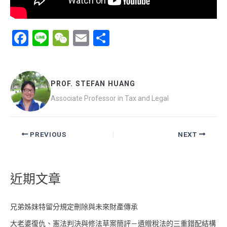
F
Li
W
E
分
a
n
e
m
享
ce
e
C
ail
b
h
PROF. STEFAN HUANG
o
at
Associate Professor in Tax and Legal
o
k
PREVIOUS
NEXT
近期文章
兄弟姊妹特留分規定刪除與未來財產傳承
大老婆復仇、憲法判決與修法草案簡評－遺贈稅法的三重錯配結構