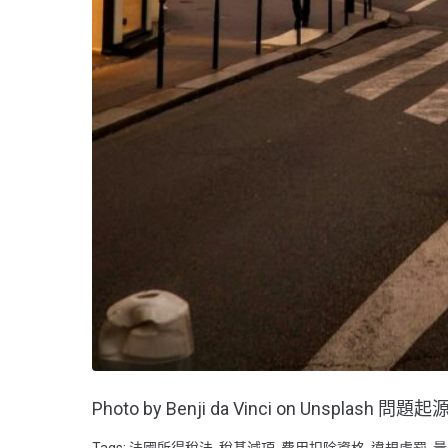
Photo by Benji da Vinci on Unspl
Tags:
法國所得稅法
,
稅基減項
,
費用扣除資格
,
違規處罰
,
量