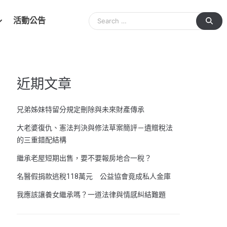
活動公告
近期文章
兄弟姊妹特留分規定刪除與未來財產傳承
大老婆復仇、憲法判決與修法草案簡評－遺贈稅法
的三重錯配結構
繼承老屋短期出售，要不要報房地合一稅？
名醫假捐款逃稅118萬元 公益協會竟成私人金庫
我應該讓養女繼承嗎？一道法律與情感糾結難題