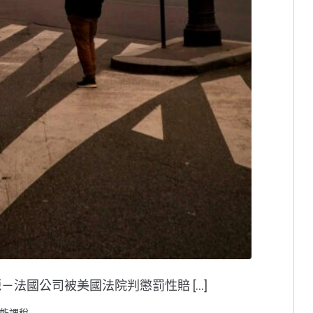
ash 問題起源－法國公司被美國法院判懲罰性賠 […]
能課稅