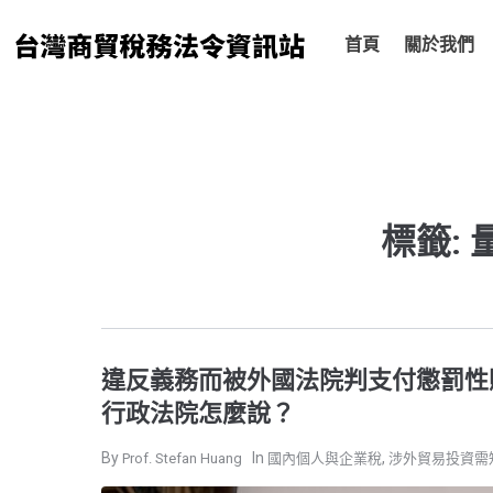
跳
至
首頁
關於我們
主
要
內
容
標籤:
違反義務而被外國法院判支付懲罰性
行政法院怎麼說？
,
Prof. Stefan Huang
國內個人與企業稅
涉外貿易投資需