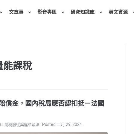
文章頁
影音專區
研究知識庫
英文資源
 量能課稅
賠償金，國內稅局應否認扣抵－法國
,
二月 29, 2024
知
納稅服從與違章執法