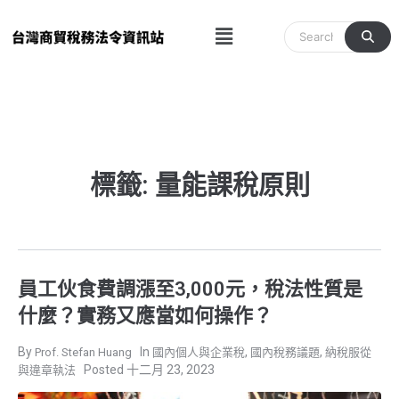
跳
Menu
至
主
要
內
容
標籤: 量能課稅原則
員工伙食費調漲至3,000元，稅法性質是
什麼？實務又應當如何操作？
,
,
Prof. Stefan Huang
國內個人與企業稅
國內稅務議題
納稅服從
十二月 23, 2023
與違章執法