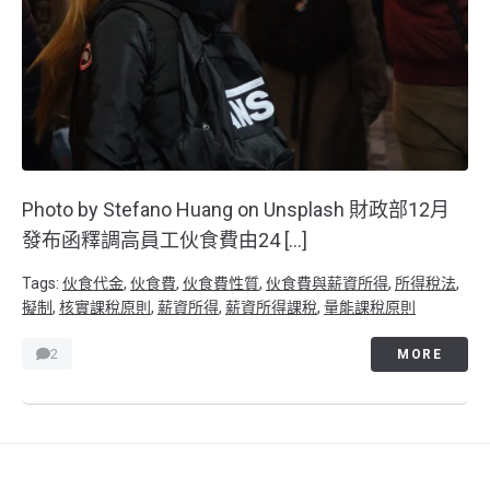
Photo by Stefano Huang on Unsplash 財政部12月
發布函釋調高員工伙食費由24 […]
Tags:
伙食代金
,
伙食費
,
伙食費性質
,
伙食費與薪資所得
,
所得稅法
,
擬制
,
核實課稅原則
,
薪資所得
,
薪資所得課稅
,
量能課稅原則
2
MORE