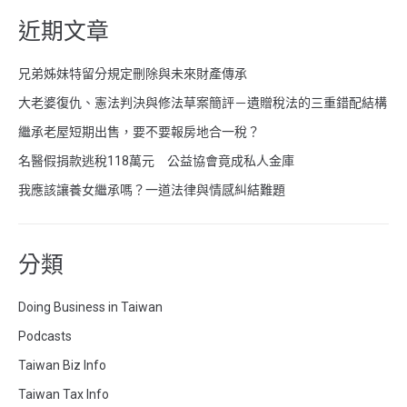
近期文章
兄弟姊妹特留分規定刪除與未來財產傳承
大老婆復仇、憲法判決與修法草案簡評－遺贈稅法的三重錯配結構
繼承老屋短期出售，要不要報房地合一稅？
名醫假捐款逃稅118萬元 公益協會竟成私人金庫
我應該讓養女繼承嗎？一道法律與情感糾結難題
分類
Doing Business in Taiwan
Podcasts
Taiwan Biz Info
Taiwan Tax Info