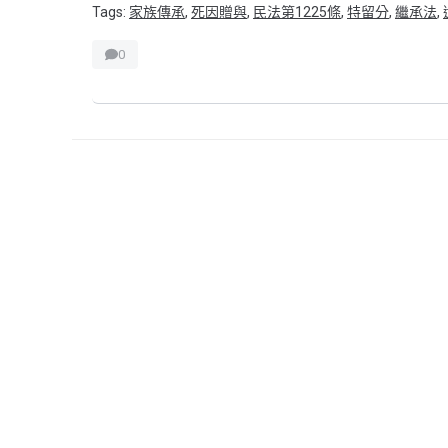
Tags:
家族傳承
,
死因贈與
,
民法第1225條
,
特留分
,
繼承法
,
0