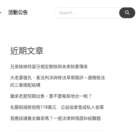
活動公告
近期文章
兄弟姊妹特留分規定刪除與未來財產傳承
大老婆復仇、憲法判決與修法草案簡評－遺贈稅法
的三重錯配結構
繼承老屋短期出售，要不要報房地合一稅？
名醫假捐款逃稅118萬元 公益協會竟成私人金庫
我應該讓養女繼承嗎？一道法律與情感糾結難題