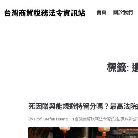
跳
至
首頁
關於我們
主
要
內
容
標籤:
死因贈與能規避特留分嗎？最高法院
,
Prof. Stefan Huang
台灣商貿稅務法令資訊站
家族辦公