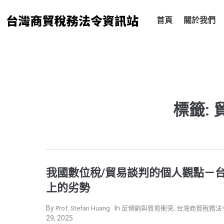
跳
至
首頁
關於我們
主
要
內
容
標籤:
我國數位稅/貿易談判的個人觀點－
上的劣勢
,
Prof. Stefan Huang
反傾銷與貿易衝突
台灣商貿稅務法
29, 2025