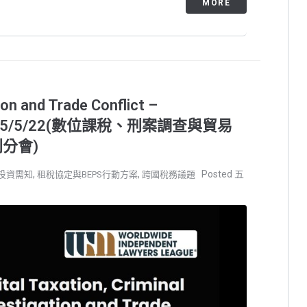
MORE
ion and Trade Conflict –
 on 2025/5/22(數位課稅、刑案調查與貿易
分會)
,
,
五
投資需知
租稅協定與BEPS行動方案
跨國稅務議題