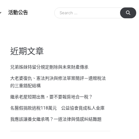
活動公告
近期文章
兄弟姊妹特留分規定刪除與未來財產傳承
大老婆復仇、憲法判決與修法草案簡評－遺贈稅法
的三重錯配結構
繼承老屋短期出售，要不要報房地合一稅？
名醫假捐款逃稅118萬元 公益協會竟成私人金庫
我應該讓養女繼承嗎？一道法律與情感糾結難題