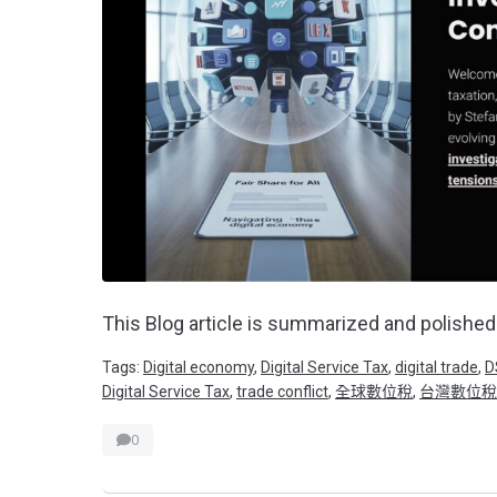
This Blog article is summarized and polished
Tags:
Digital economy
,
Digital Service Tax
,
digital trade
,
D
Digital Service Tax
,
trade conflict
,
全球數位稅
,
台灣數位稅
0