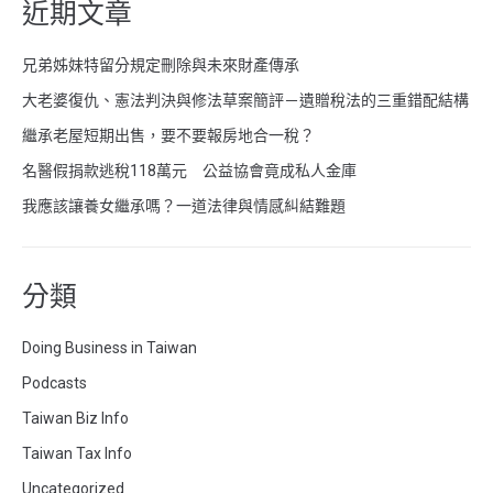
近期文章
兄弟姊妹特留分規定刪除與未來財產傳承
大老婆復仇、憲法判決與修法草案簡評－遺贈稅法的三重錯配結構
繼承老屋短期出售，要不要報房地合一稅？
名醫假捐款逃稅118萬元 公益協會竟成私人金庫
我應該讓養女繼承嗎？一道法律與情感糾結難題
分類
Doing Business in Taiwan
Podcasts
Taiwan Biz Info
Taiwan Tax Info
Uncategorized