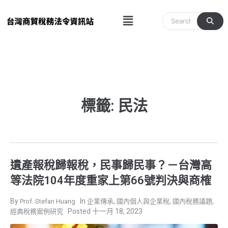
跳
Menu
至
主
要
內
容
標籤: 民法
遺產報稅歸報稅，民事歸民事？－台灣高
等法院104年度重家上第66號判決與商榷
,
,
,
Prof. Stefan Huang
企業傳承
國內個人與企業稅
國內稅務議題
十一月 18, 2023
經典稅務案例研究