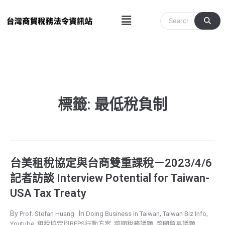
跳
Menu
至
主
要
內
容
標籤: 最低稅負制
台美租稅協定與台商雙重課稅－2023/4/6
記者訪談 Interview Potential for Taiwan-
USA Tax Treaty
,
,
Prof. Stefan Huang
Doing Business in Taiwan
Taiwan Biz Info
,
,
,
Youtube
租稅協定與BEPS行動方案
跨國稅務議題
跨國貿易議題