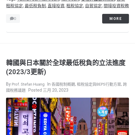
租稅協定
,
最低稅負制
,
直接投資
,
租稅協定
,
自貿協定
,
間接投資稅務
0
MORE
韓國與日本關於全球最低稅負的立法進度
(2023/3更新)
,
,
Prof. Stefan Huang
各國稅制概觀
租稅協定與BEPS行動方案
跨
三月 20, 2023
國稅務議題