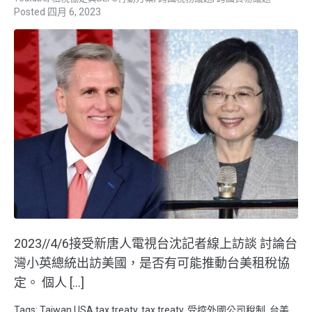
四月 6, 2023
2023//4/6接受新唐人電視台沈記者線上訪談 討論台
灣小英總統出訪美國，是否有可能推動台美租稅協
定。 個人 […]
Tags:
Taiwan USA tax treaty
,
tax treaty
,
受控外國公司稅制
,
台美