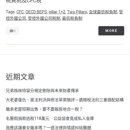
稅負制及CFC稅
Tags:
CFC
,
OECD BEPS
,
pillar 1+2
,
Two Pillars
,
全球最低稅負制
,
受
控外國公司
,
受控外國公司稅制
,
最低稅負制
0
MORE
近期文章
兄弟姊妹特留分規定刪除與未來財產傳承
大老婆復仇、憲法判決與修法草案簡評－遺贈稅法的三重錯配結構
繼承老屋短期出售，要不要報房地合一稅？
名醫假捐款逃稅118萬元 公益協會竟成私人金庫
我應該讓養女繼承嗎？一道法律與情感糾結難題