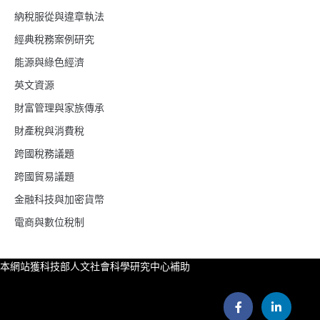
納稅服從與違章執法
經典稅務案例研究
能源與綠色經濟
英文資源
財富管理與家族傳承
財產稅與消費稅
跨國稅務議題
跨國貿易議題
金融科技與加密貨幣
電商與數位稅制
本網站獲科技部人文社會科學研究中心補助
F
L
a
i
c
n