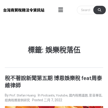
跳
Menu
至
主
要
內
容
標籤: 娛樂稅落伍
稅不著說新聞第五期 博恩娛樂稅 feat周泰
維律師
,
,
,
,
Prof. Stefan Huang
Podcasts
Youtube
國內稅務議題
影音專區
二月 7, 2022
經典稅務案例研究