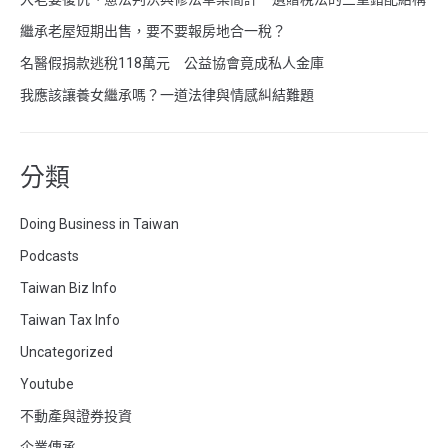
繼承老屋短期出售，要不要報房地合一稅？
名醫假捐款逃稅118萬元 公益協會竟成私人金庫
我應該讓養女繼承嗎？一道法律與情感糾結難題
分類
Doing Business in Taiwan
Podcasts
Taiwan Biz Info
Taiwan Tax Info
Uncategorized
Youtube
不動產與證券投資
企業傳承