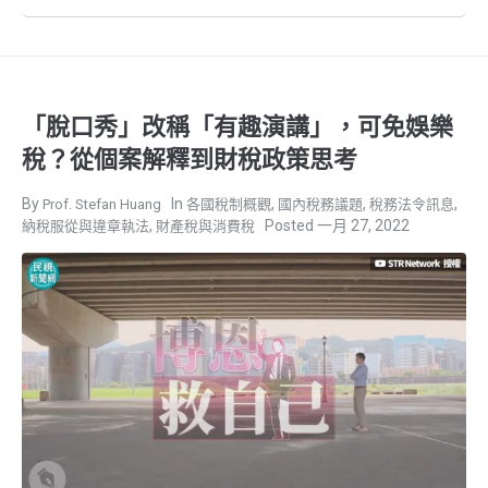
「脫口秀」改稱「有趣演講」，可免娛樂
稅？從個案解釋到財稅政策思考
,
,
,
Prof. Stefan Huang
各國稅制概觀
國內稅務議題
稅務法令訊息
,
一月 27, 2022
納稅服從與違章執法
財產稅與消費稅