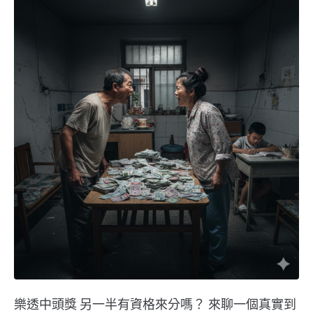
樂透中頭獎 另一半有資格來分嗎？ 來聊一個真實到