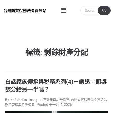
跳
Menu
至
主
要
內
容
標籤: 剩餘財產分配
白話家族傳承與稅務系列(4)－樂透中頭獎
該分給另一半嗎？
,
,
Prof. Stefan Huang
不動產與證券投資
台灣商貿稅務法令資訊站
十一月 4, 2025
財富管理與家族傳承