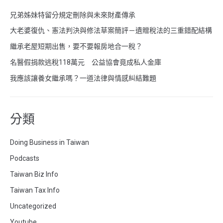
兄弟姊妹特留分規定刪除與未來財產傳承
大老婆復仇、憲法判決與修法草案簡評－遺贈稅法的三重錯配結構
繼承老屋短期出售，要不要報房地合一稅？
名醫假捐款逃稅118萬元 公益協會竟成私人金庫
我應該讓養女繼承嗎？一道法律與情感糾結難題
分類
Doing Business in Taiwan
Podcasts
Taiwan Biz Info
Taiwan Tax Info
Uncategorized
Youtube