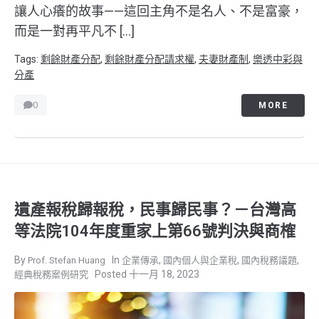
讓人心癢的故事——這回主角不是名人、不是富豪，
而是一對再平凡不 […]
Tags:
剩餘財產分配
,
剩餘財產分配請求權
,
夫妻財產制
,
樂透中彩與
分產
0
MORE
遺產報稅歸報稅，民事歸民事？－台灣高
等法院104年度重家上第66號判決與商榷
,
,
,
Prof. Stefan Huang
企業傳承
國內個人與企業稅
國內稅務議題
十一月 18, 2023
經典稅務案例研究