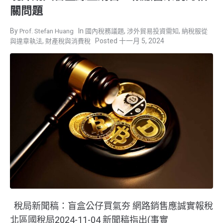
關問題
,
,
Prof. Stefan Huang
國內稅務議題
涉外貿易投資需知
納稅服從
,
十一月 5, 2024
與違章執法
財產稅與消費稅
稅局新聞稿：盲盒公仔買氣夯 網路銷售應誠實報稅
北區國稅局2024-11-04 新聞稿指出(事實