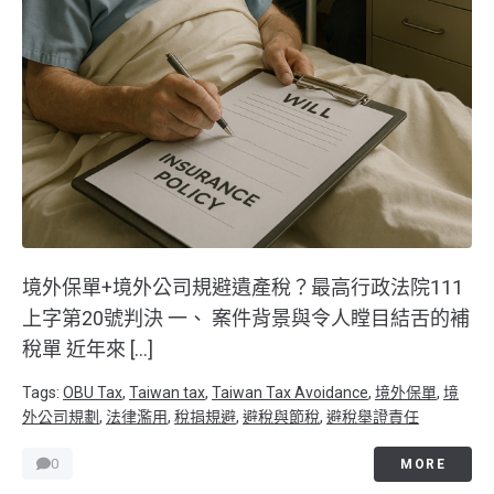
境外保單+境外公司規避遺產稅？最高行政法院111
上字第20號判決 一、 案件背景與令人瞠目結舌的補
稅單 近年來 […]
Tags:
OBU Tax
,
Taiwan tax
,
Taiwan Tax Avoidance
,
境外保單
,
境
外公司規劃
,
法律濫用
,
稅捐規避
,
避稅與節稅
,
避稅舉證責任
0
MORE