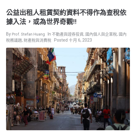
公益出租人租賃契約資料不得作為查稅依
據入法，或為世界奇觀!!
,
,
Prof. Stefan Huang
不動產與證券投資
國內個人與企業稅
國內
,
十月 6, 2023
稅務議題
財產稅與消費稅