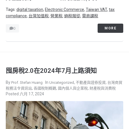
Tags:
digital taxation
,
Electronic Commerce
,
Taiwan VAT
,
tax
compliance
,
台灣加值稅
,
營業稅
,
納稅服從
,
電商課稅
0
MORE
囤房稅2.0在2024年7月上路須知
,
,
Prof. Stefan Huang
Uncategorized
不動產與證券投資
台灣商貿
,
,
,
稅務法令資訊站
各國稅制概觀
國內個人與企業稅
財產稅與消費稅
六月 17, 2024