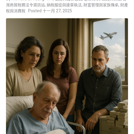
,
,
,
灣商貿稅務法令資訊站
納稅服從與違章執法
財富管理與家族傳承
財產
十一月 27, 2025
稅與消費稅