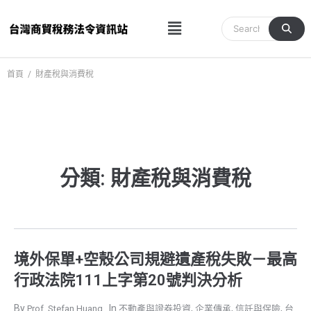
跳
Menu
至
主
要
內
首頁
/
財產稅與消費稅
容
分類: 財產稅與消費稅
境外保單+空殼公司規避遺產稅失敗－最高
行政法院111上字第20號判決分析
,
,
,
Prof. Stefan Huang
不動產與證券投資
企業傳承
信託與保險
台