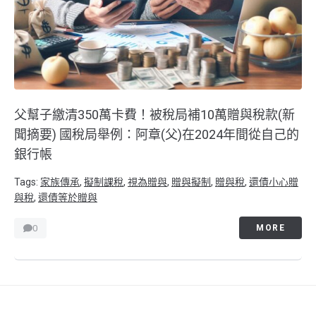
父幫子繳清350萬卡費！被稅局補10萬贈與稅款(新
聞摘要) 國稅局舉例：阿章(父)在2024年間從自己的
銀行帳
Tags:
家族傳承
,
擬制課稅
,
視為贈與
,
贈與擬制
,
贈與稅
,
還債小心贈
與稅
,
還債等於贈與
0
MORE