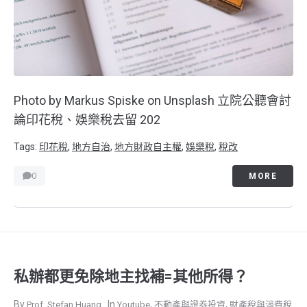
Photo by Markus Spiske on Unsplash 立院公聽會討
論印花稅、娛樂稅去留 202
Tags:
印花稅
,
地方自治
,
地方財政自主權
,
娛樂稅
,
稅改
0
MORE
私辦都更免除地主找補=其他所得？
,
,
Prof. Stefan Huang
Youtube
不動產與證券投資
財產稅與消費稅