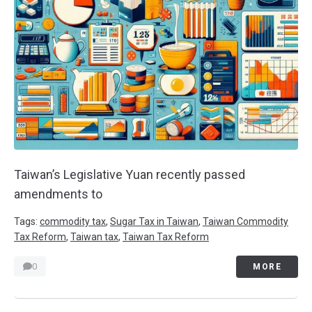
Taiwan’s Legislative Yuan recently passed
amendments to
Tags:
commodity tax
,
Sugar Tax in Taiwan
,
Taiwan Commodity
Tax Reform
,
Taiwan tax
,
Taiwan Tax Reform
0
MORE