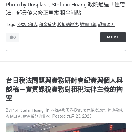
Photo by Unsplash, Stefano Huang 政院通過「住宅
法」部分條文修正草案 租金補貼
Tags:
公益出租人
,
租金補貼
,
稅捐稽徵法
,
誠實申報
,
證據法則
0
MORE
台日稅法問題與實務研討會紀實與個人與
談稿－實質課稅實務對租稅法律主義的掏
空
,
,
Prof. Stefan Huang
不動產與證券投資
國內稅務議題
經典稅務
,
九月 23, 2023
案例研究
財產稅與消費稅