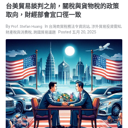
台美貿易談判之前，關稅與貨物稅的政策
取向，財經部會宜口徑一致
,
,
Prof. Stefan Huang
台灣商貿稅務法令資訊站
涉外貿易投資需知
,
五月 20, 2025
財產稅與消費稅
跨國貿易議題