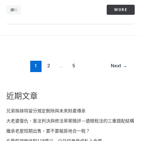
0
MORE
1
2
...
5
Next
→
近期文章
兄弟姊妹特留分規定刪除與未來財產傳承
大老婆復仇、憲法判決與修法草案簡評－遺贈稅法的三重錯配結構
繼承老屋短期出售，要不要報房地合一稅？