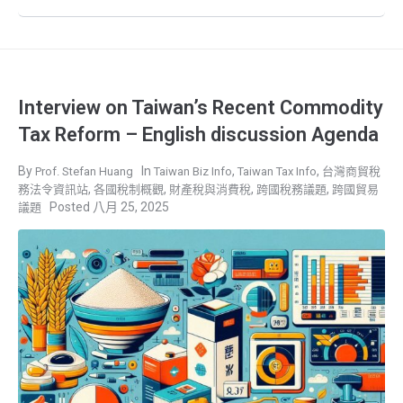
Interview on Taiwan’s Recent Commodity
Tax Reform – English discussion Agenda
,
,
Prof. Stefan Huang
Taiwan Biz Info
Taiwan Tax Info
台灣商貿稅
,
,
,
,
務法令資訊站
各國稅制概觀
財產稅與消費稅
跨國稅務議題
跨國貿易
八月 25, 2025
議題