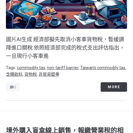
圖片AI生成 經濟部擬先取消小客車貨物稅，暫緩調
降進口關稅 依照經濟部完成的稅式支出評估指出，
一旦現行小客車進
Tags:
commodity tax
,
non-tariff barrier
,
Taiwan's commodity tax
,
含糖飲料
,
貨物稅
,
非貿易壁壘
0
MORE
境外購入盲盒線上銷售，報繳營業稅的相