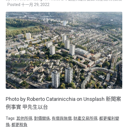
十一月 29, 2022
Photo by Roberto Catarinicchia on Unsplash 新聞案
例事實 甲先生以台
Tags:
其他所得
,
對價關係
,
有償與無償
,
財產交易所得
,
都更權利變
換
,
都更稅負