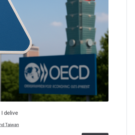
I delive
 and Taiwan