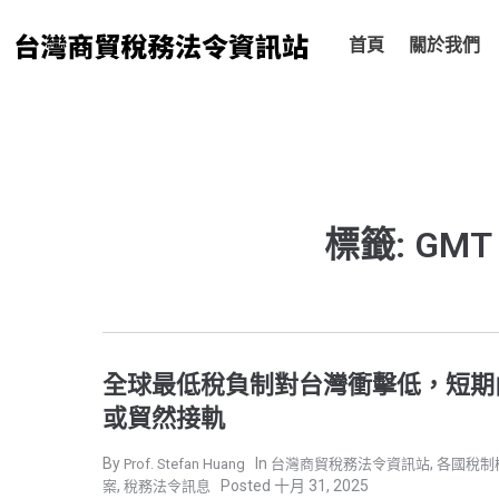
跳
至
首頁
關於我們
主
要
內
容
標籤: GMT 
全球最低稅負制對台灣衝擊低，短期
或貿然接軌
,
Prof. Stefan Huang
台灣商貿稅務法令資訊站
各國稅制
,
十月 31, 2025
案
稅務法令訊息