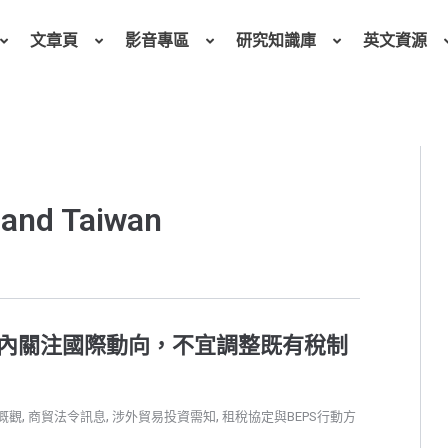
文章頁
影音專區
研究知識庫
英文資源
and Taiwan
內關注國際動向，不宜調整既有稅制
,
,
,
概觀
商貿法令訊息
涉外貿易投資需知
租稅協定與BEPS行動方