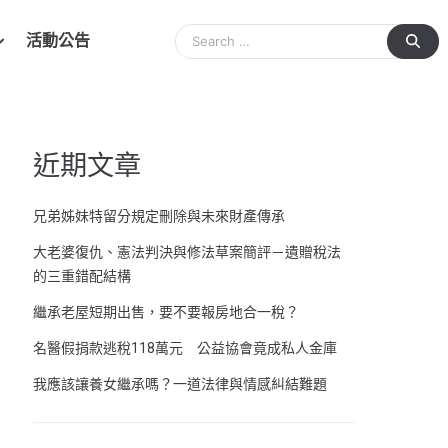
活動公告
近期文章
兄弟姊妹特留分規定刪除與未來財產傳承
大老婆復仇、憲法判決與修法草案簡評－遺贈稅法
的三重錯配結構
繼承老屋短期出售，要不要報房地合一稅？
名醫假捐款逃稅118萬元 公益協會竟成私人金庫
我應該讓養女繼承嗎？一道法律與情感糾結難題