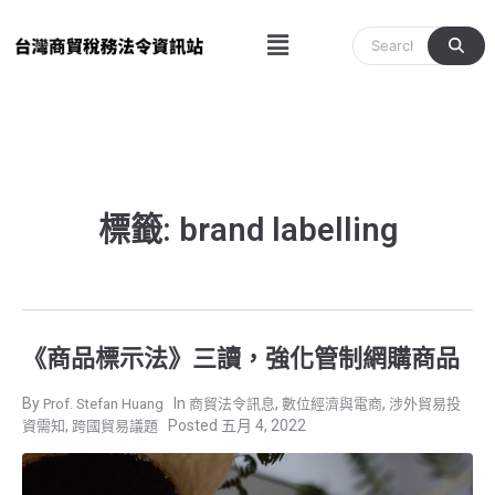
跳
Menu
至
主
要
內
容
標籤: brand labelling
《商品標示法》三讀，強化管制網購商品
,
,
Prof. Stefan Huang
商貿法令訊息
數位經濟與電商
涉外貿易投
,
五月 4, 2022
資需知
跨國貿易議題