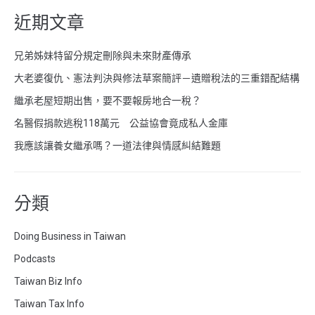
近期文章
兄弟姊妹特留分規定刪除與未來財產傳承
大老婆復仇、憲法判決與修法草案簡評－遺贈稅法的三重錯配結構
繼承老屋短期出售，要不要報房地合一稅？
名醫假捐款逃稅118萬元 公益協會竟成私人金庫
我應該讓養女繼承嗎？一道法律與情感糾結難題
分類
Doing Business in Taiwan
Podcasts
Taiwan Biz Info
Taiwan Tax Info