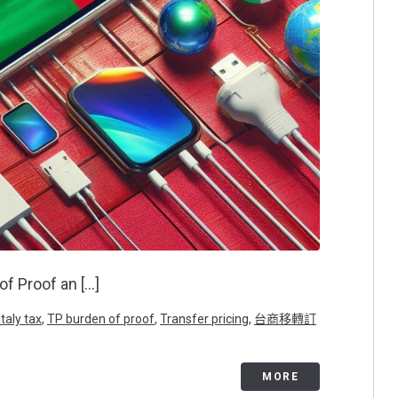
of Proof an […]
Italy tax
,
TP burden of proof
,
Transfer pricing
,
台商移轉訂
MORE