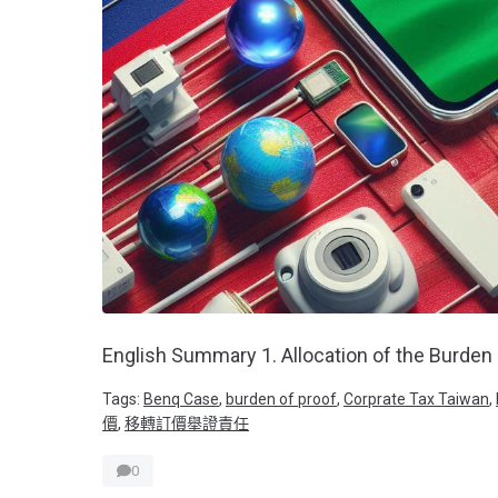
English Summary 1. Allocation of the Burden 
Tags:
Benq Case
,
burden of proof
,
Corprate Tax Taiwan
,
價
,
移轉訂價舉證責任
0