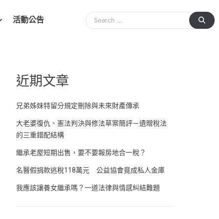
活動公告
近期文章
兄弟姊妹特留分規定刪除與未來財產傳承
大老婆復仇、憲法判決與修法草案簡評－遺贈稅法
的三重錯配結構
繼承老屋短期出售，要不要報房地合一稅？
名醫假捐款逃稅118萬元 公益協會竟成私人金庫
我應該讓養女繼承嗎？一道法律與情感糾結難題