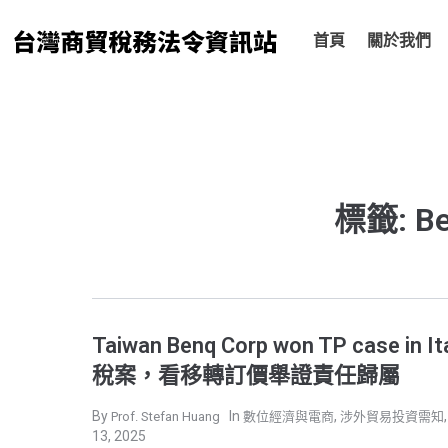
跳
至
首頁
關於我們
主
要
內
容
標籤: Be
Taiwan Benq Corp won TP case in 
稅案，看移轉訂價舉證責任歸屬
,
Prof. Stefan Huang
數位經濟與電商
涉外貿易投資需知
13, 2025