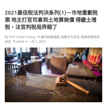
2021最佳稅法判決系列(1)－市地重劃稅
案 地主打官司拿到土地算無償 得繳土增
稅，法官判稅局弄錯了
,
,
Prof. Stefan Huang
國內稅務議題
稅務法令訊息
經典稅務案例
十一月 1, 2021
研究