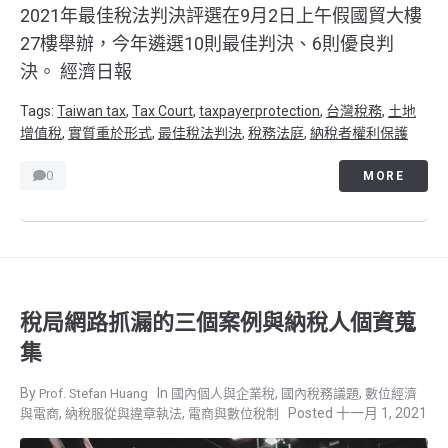
2021年最佳稅法判決評選在9月2日上午假國貿大樓
27樓舉辦，今年遴選10則最佳判決、6則優良判
決。 經濟日報
Tags:
Taiwan tax
,
Tax Court
,
taxpayerprotection
,
台灣稅務
,
土地
增值稅
,
實質重於形式
,
最佳稅法判決
,
稅務法庭
,
納稅者權利保護
0
MORE
稅局網路抓漏的三個案例與納稅人個資蒐
集
,
,
Prof. Stefan Huang
國內個人與企業稅
國內稅務議題
數位經濟
,
,
十一月 1, 2021
與電商
納稅服從與違章執法
電商與數位稅制