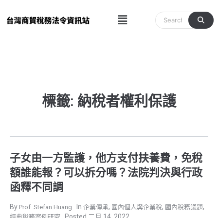
跳
Menu
至
主
要
內
容
標籤: 納稅者權利保護
子女由一方監護，他方支付扶養費，免稅
額誰能報？可以拆分嗎？法院判決與行政
函釋不同調
,
,
,
Prof. Stefan Huang
企業傳承
國內個人與企業稅
國內稅務議題
二月 14, 2022
經典稅務案例研究