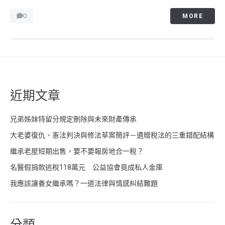
0
MORE
近期文章
兄弟姊妹特留分規定刪除與未來財產傳承
大老婆復仇、憲法判決與修法草案簡評－遺贈稅法的三重錯配結構
繼承老屋短期出售，要不要報房地合一稅？
名醫假捐款逃稅118萬元 公益協會竟成私人金庫
我應該讓養女繼承嗎？一道法律與情感糾結難題
分類