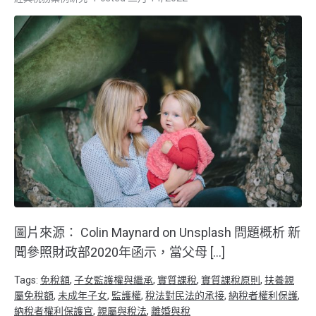
圖片來源： Colin Maynard on Unsplash 問題概析 新
聞參照財政部2020年函示，當父母 […]
Tags:
免稅額
,
子女監護權與繼承
,
實質課稅
,
實質課稅原則
,
扶養親
屬免稅額
,
未成年子女
,
監護權
,
稅法對民法的承接
,
納稅者權利保護
,
納稅者權利保護官
,
親屬與稅法
,
離婚與稅