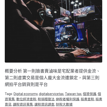
概要分析 第一則臉書賣滷味是宅配業者提供金流、
第二則虛寶交易是個人龐大金流遭鎖定，與第三則
網拍平台銷貨則是平台
Tags:
Digital economy
,
digitalservicetax
,
Taiwan tax
,
個資保護
,
個
資蒐集
,
數位經濟查稅
,
稅捐稽徵法
,
納稅者權利保護
,
臉書查稅
,
臉書
賣貨
,
課稅資訊蒐集
,
課稅資訊調查
,
財稅大數據