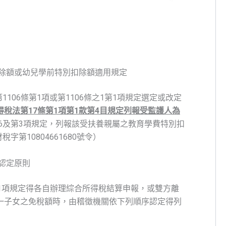
除額或幼兒學前特別扣除額適用規定
106條第1項或第1106條之1第1項規定選定或改定
稅法第17條第1項第1款第4目規定列報受監護人為
之6及第3項規定，列報該受扶養親屬之教育學費特別扣
字第10804661680號令）
認定原則
1項規定得各自辦理綜合所得稅結算申報，或雙方離
一子女之免稅額時，由稽徵機關依下列順序認定得列