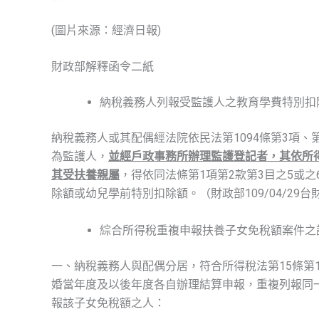
(圖片來源：經濟日報)
財政部解釋函令二紙
納稅義務人列報受監護人之教育學費特別扣
納稅義務人或其配偶經法院依民法第1094條第3項、第1
為監護人，
並經戶政事務所辦理監護登記者，其依所得
其受扶養親屬
，得依同法條第1項第2款第3目之5或
除額或幼兒學前特別扣除額。（財政部109/04/29台財稅
綜合所得稅重複申報扶養子女免稅額案件之
一、納稅義務人與配偶分居，符合所得稅法第15條第
婚當年度及以後年度各自辦理結算申報，重複列報同
報該子女免稅額之人：