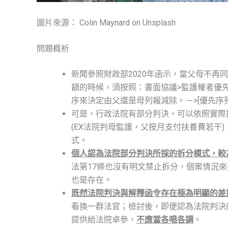
圖片來源： Colin Maynard on Unsplash
問題概析
新聞參照財政部2020年函示，當父母不再
額的時候，須按照：書面協議>監護權者優
序來決定由父還是母列報減除。－>[優先序
可是，行政法院有部分判決，可以依照實際
(EX法院判母監護，父按月支付扶養費若干)
式。
個人認為法院部分判決所採的拆分模式，較
法第17條也沒有明文禁止拆分，個案情況
也是存在。
既然法院判決與解釋函令存在極為明顯的差
看換一群法官；檢討後，即便認為法院判決
提供給法院卓參，
不應當各唱各調
。