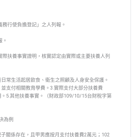
義務行使負擔登記」之人列報。
報。
實際扶養事實證明，核實認定由實際或主要扶養人列
責日常生活起居飲食、衛生之照顧及人身安全保護。
，並支付相關教育學費。3.實際支付大部分扶養費
5.其他扶養事實。（財政部109/10/15台財稅字第
判決為例
子關係存在，且甲男應按月支付扶養費2萬元；102