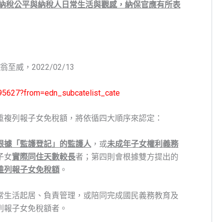
納稅公平與納稅人日常生活與觀感，納保官應有所表
威，2022/02/13
95627?from=edn_subcatelist_cate
重複列報子女免稅額，將依循四大順序來認定：
根據「監護登記」的監護人
，或
未成年子女權利義務
子女
實際同住天數較長
者；第四則會根據雙方提出的
誰列報子女免稅額
。
常生活起居、負責管理，或陪同完成國民義務教育及
列報子女免稅額者。