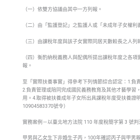
（一）依雙方協議由其中一方列報。
（二）由「監護登記」之監護人或「未成年子女權利
（三）由課稅年度與該子女實際同居天數較長之人列
（四）衡酌納稅義務人與配偶所提出課稅年度之各項
報。
至「實際扶養事實」得參考下列情節綜合認定：1.負
2.負責管理或陪同完成國民義務教育及其他才藝學習
用。4.取得被扶養成年子女所出具課稅年度受扶養證明。
10904583370號令）
實務案例－以臺北地方法院 110 年度稅簡字第 3 號
甲男與乙女生下非婚生子丙，100年確認丙子與甲男親