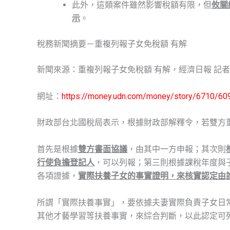
此外，這類案件雖然影響稅額有限，但
攸關
示
。
稅務新聞摘要－重複列報子女免稅額 有解
新聞來源：重複列報子女免稅額 有解，經濟日報 記者翁至
網址：
https://money.udn.com/money/story/6710/60
財政部台北國稅局表示，根據財政部解釋令，若雙方
首先是根據
雙方書面協議
，由其中一方申報；其次則
行使負擔登記人
，可以列報；第三則根據課稅年度與
各項證據，
實際扶養子女的事實證明，來核實認定由
所謂「實際扶養事實」，要依據夫妻實際負責子女日
其他才藝學習等扶養事實，來綜合判斷，以此認定可