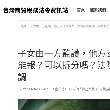
跳
至
首頁
關於我們
主
要
首頁
/
子女由一方監護，他方支付扶養費，免稅額誰能報？可以拆分
內
容
子女由一方監護，他方
能報？可以拆分嗎？法
調
By
Prof. Stefan Huang
In
企業傳承
,
國內個人與企業稅
,
國內稅務