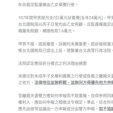
年尚裁定監護權由乙女單獨行使。
107年間甲男按月支付2萬元扶養費(全年24萬元)，甲
台北國稅局以丙子日常均由乙女照顧，且監護權裁定
親屬免稅額，補徵稅款1.6萬元。
甲男不服，提起複查、訴願均未獲變更，起訴後經臺北地
惟台北國稅局已提出上訴，現繫屬台北高等行政法院
法院認定應採拆分模式之判決理由摘要
未擔任對未成年子女權利義務之行使或負擔之離婚夫
之他方，
法律地位並無軒輊，並無何方得優先他方申
至離婚夫妻雙方應如何申報而不致重複，自得參照同
權利人，應如何申報之稽徵法令規定。準此，綜合所
應先由彼等協議由一方申報或分由雙方申報，
如不協