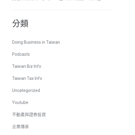
分類
Doing Business in Taiwan
Podcasts
Taiwan Biz Info
Taiwan Tax Info
Uncategorized
Youtube
不動產與證券投資
企業傳承