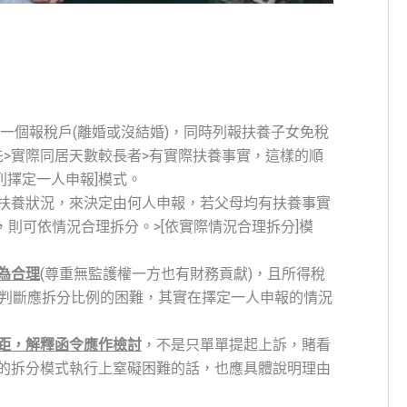
同一個報稅戶(離婚或沒結婚)，同時列報扶養子女免稅
先>實際同居天數較長者>有實際扶養事實，這樣的順
列擇定一人申報]模式。
扶養狀況，來決定由何人申報，若父母均有扶養事實
，則可依情況合理拆分。>[依實際情況合理拆分]模
為合理
(尊重無監護權一方也有財務貢獻)，且所得稅
來判斷應拆分比例的困難，其實在擇定一人申報的情況
距，解釋函令應作檢討
，不是只單單提起上訴，賭看
的拆分模式執行上窒礙困難的話，也應具體說明理由