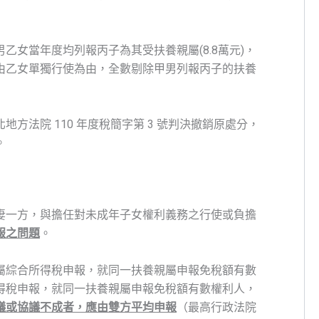
男乙女當年度均列報丙子為其受扶養親屬(8.8萬元)，
由乙女單獨行使為由，全數剔除甲男列報丙子的扶養
方法院 110 年度稅簡字第 3 號判決撤銷原處分，
。
妻一方，與擔任對未成年子女權利義務之行使或負擔
報之問題
。
屬綜合所得稅申報，就同一扶養親屬申報免稅額有數
得稅申報，就同一扶養親屬申報免稅額有數權利人，
議或協議不成者，應由雙方平均申報
（最高行政法院