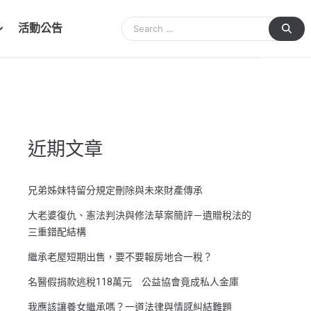
活動公告
近期文章
兄弟姊妹特留分規定刪除與未來財產傳承
大老婆復仇、憲法判決與修法草案簡評－遺贈稅法的
三重錯配結構
繼承老屋短期出售，要不要報房地合一稅？
名醫假捐款逃稅118萬元 公益協會竟成私人金庫
我應該讓養女繼承嗎？一道法律與情感糾結難題