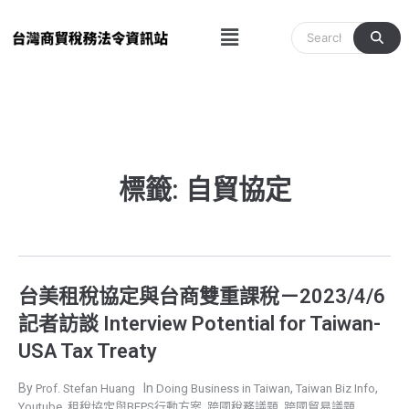
跳
Menu
至
主
要
內
容
標籤: 自貿協定
台美租稅協定與台商雙重課稅－2023/4/6
記者訪談 Interview Potential for Taiwan-
USA Tax Treaty
,
,
Prof. Stefan Huang
Doing Business in Taiwan
Taiwan Biz Info
,
,
,
Youtube
租稅協定與BEPS行動方案
跨國稅務議題
跨國貿易議題