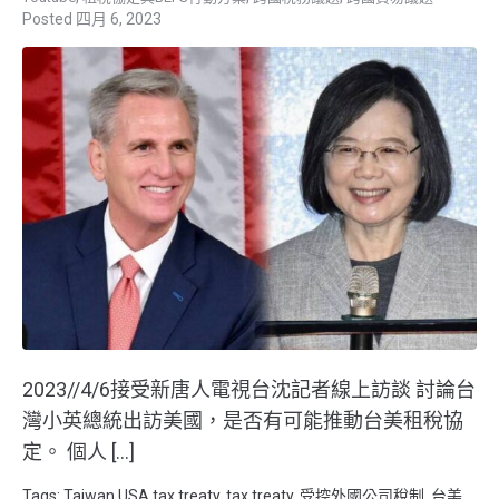
四月 6, 2023
2023//4/6接受新唐人電視台沈記者線上訪談 討論台
灣小英總統出訪美國，是否有可能推動台美租稅協
定。 個人 […]
Tags:
Taiwan USA tax treaty
,
tax treaty
,
受控外國公司稅制
,
台美