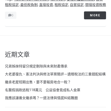
租稅協定
,
最低稅負制
,
直接投資
,
租稅協定
,
自貿協定
,
間接投資稅務
0
MORE
近期文章
兄弟姊妹特留分規定刪除與未來財產傳承
大老婆復仇、憲法判決與修法草案簡評－遺贈稅法的三重錯配結構
繼承老屋短期出售，要不要報房地合一稅？
名醫假捐款逃稅118萬元 公益協會竟成私人金庫
我應該讓養女繼承嗎？一道法律與情感糾結難題