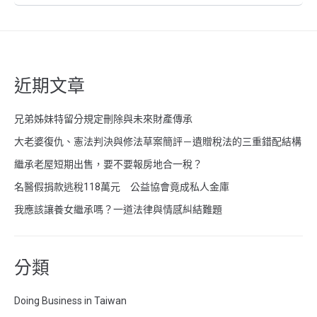
近期文章
兄弟姊妹特留分規定刪除與未來財產傳承
大老婆復仇、憲法判決與修法草案簡評－遺贈稅法的三重錯配結構
繼承老屋短期出售，要不要報房地合一稅？
名醫假捐款逃稅118萬元 公益協會竟成私人金庫
我應該讓養女繼承嗎？一道法律與情感糾結難題
分類
Doing Business in Taiwan