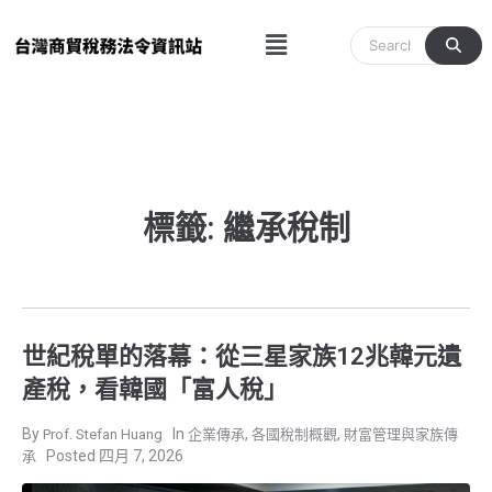
跳
Menu
至
主
要
內
容
標籤: 繼承稅制
世紀稅單的落幕：從三星家族12兆韓元遺
產稅，看韓國「富人稅」
,
,
Prof. Stefan Huang
企業傳承
各國稅制概觀
財富管理與家族傳
四月 7, 2026
承