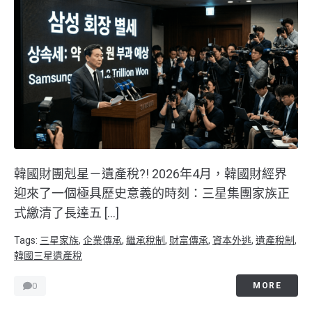
韓國財團剋星－遺產稅?! 2026年4月，韓國財經界
迎來了一個極具歷史意義的時刻：三星集團家族正
式繳清了長達五 […]
Tags:
三星家族
,
企業傳承
,
繼承稅制
,
財富傳承
,
資本外逃
,
遺產稅制
,
韓國三星遺產稅
0
MORE