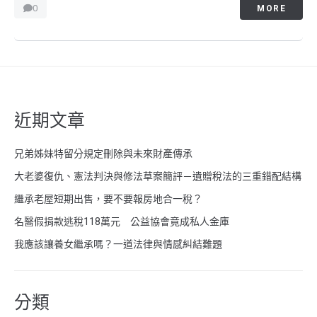
0
MORE
近期文章
兄弟姊妹特留分規定刪除與未來財產傳承
大老婆復仇、憲法判決與修法草案簡評－遺贈稅法的三重錯配結構
繼承老屋短期出售，要不要報房地合一稅？
名醫假捐款逃稅118萬元 公益協會竟成私人金庫
我應該讓養女繼承嗎？一道法律與情感糾結難題
分類