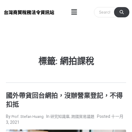
跳
Menu
至
主
要
內
容
標籤: 網拍課稅
國外帶貨回台網拍，沒辦營業登記，不得
扣抵
,
十一月
Prof. Stefan Huang
研究知識庫
跨國貿易議題
3, 2021