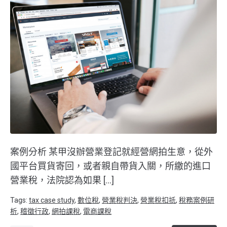
案例分析 某甲沒辦營業登記就經營網拍生意，從外
國平台買貨寄回，或者親自帶貨入關，所繳的進口
營業稅，法院認為如果 […]
Tags:
tax case study
,
數位稅
,
營業稅判決
,
營業稅扣抵
,
稅務案例研
析
,
稽徵行政
,
網拍課稅
,
電商課稅