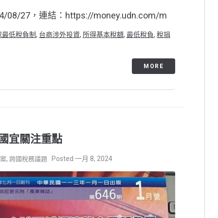
，連結：https://money.udn.com/m
球最低稅負制
,
台商涉外投資
,
所得基本稅額
,
最低稅負
,
稅捐
MORE
國宜關注重點
,
一月 8, 2024
方案
跨國稅務議題