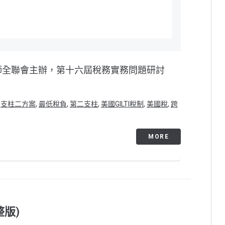
師全聯會主辦，第十六屆稅務實務問題研討
,
支柱二方案
,
最低稅負
,
第二支柱
,
美國GILTI稅制
,
美國稅
,
跨
MORE
版)