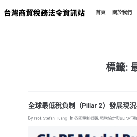
跳
至
首頁
關於我們
主
要
內
容
標籤:
全球最低稅負制（Pillar 2）發展現況
,
Prof. Stefan Huang
各國稅制概觀
租稅協定與BEPS行