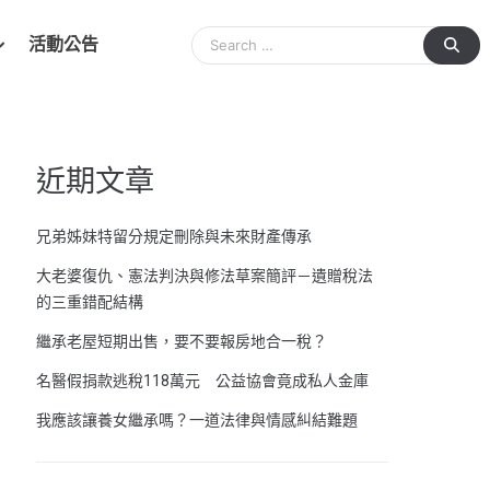
活動公告
近期文章
兄弟姊妹特留分規定刪除與未來財產傳承
大老婆復仇、憲法判決與修法草案簡評－遺贈稅法
的三重錯配結構
繼承老屋短期出售，要不要報房地合一稅？
名醫假捐款逃稅118萬元 公益協會竟成私人金庫
我應該讓養女繼承嗎？一道法律與情感糾結難題