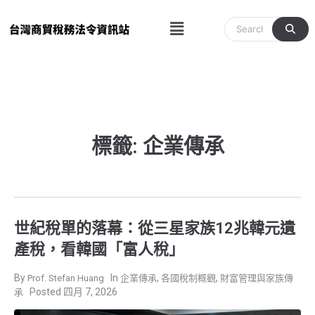
跳
Menu
至
主
要
內
容
標籤: 企業傳承
世紀稅單的落幕：從三星家族12兆韓元遺
產稅，看韓國「富人稅」
,
,
Prof. Stefan Huang
企業傳承
各國稅制概觀
財富管理與家族傳
四月 7, 2026
承