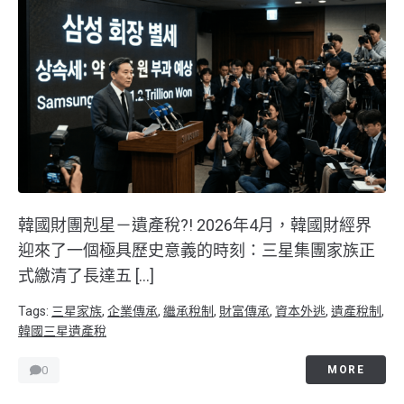
韓國財團剋星－遺產稅?! 2026年4月，韓國財經界
迎來了一個極具歷史意義的時刻：三星集團家族正
式繳清了長達五 […]
Tags:
三星家族
,
企業傳承
,
繼承稅制
,
財富傳承
,
資本外逃
,
遺產稅制
,
韓國三星遺產稅
0
MORE