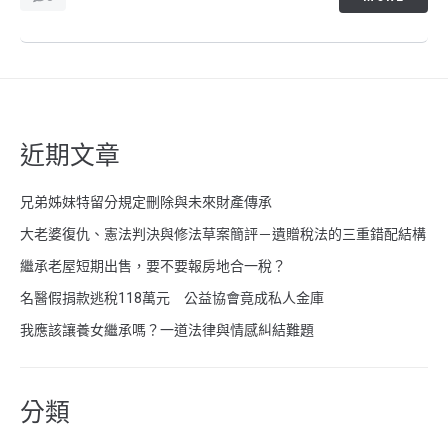
近期文章
兄弟姊妹特留分規定刪除與未來財產傳承
大老婆復仇、憲法判決與修法草案簡評－遺贈稅法的三重錯配結構
繼承老屋短期出售，要不要報房地合一稅？
名醫假捐款逃稅118萬元 公益協會竟成私人金庫
我應該讓養女繼承嗎？一道法律與情感糾結難題
分類