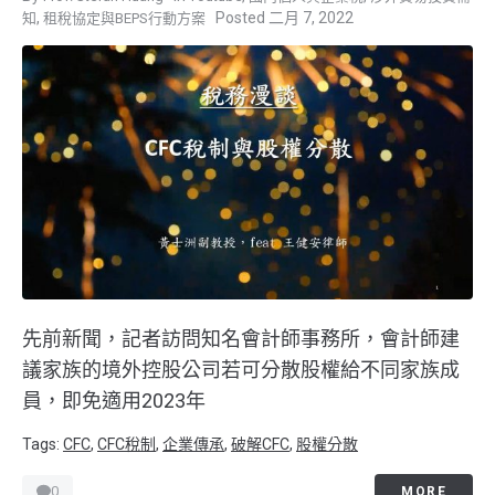
,
二月 7, 2022
知
租稅協定與BEPS行動方案
先前新聞，記者訪問知名會計師事務所，會計師建
議家族的境外控股公司若可分散股權給不同家族成
員，即免適用2023年
Tags:
CFC
,
CFC稅制
,
企業傳承
,
破解CFC
,
股權分散
0
MORE