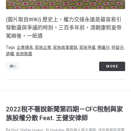
(圖片取自WIKI) 歷史上，權力交接永遠是最容易引
發動盪與爭議的時刻。三百多年前，清朝康熙皇帝
駕崩後，一紙遺
Tags:
企業傳承
,
家族企業
,
家族故事實錄
,
家族爭產
,
應繼分
,
特留分
,
遺囑
,
長榮集團
0
MORE
2022稅不著說新聞第四期－CFC稅制與家
族股權分散 Feat. 王健安律師
,
,
Prof. Stefan Huang
Youtube
國內個人與企業稅
涉外貿易投資需