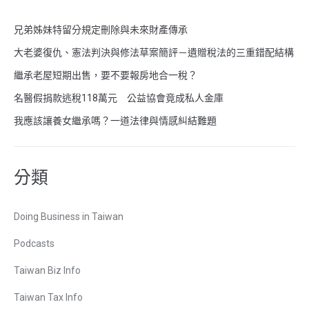
兄弟姊妹特留分規定刪除與未來財產傳承
大老婆復仇、憲法判決與修法草案簡評－遺贈稅法的三重錯配結構
繼承老屋短期出售，要不要報房地合一稅？
名醫假捐款逃稅118萬元 公益協會竟成私人金庫
我應該讓養女繼承嗎？一道法律與情感糾結難題
分類
Doing Business in Taiwan
Podcasts
Taiwan Biz Info
Taiwan Tax Info