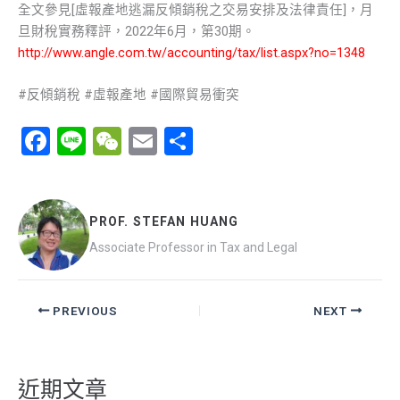
全文參見[虛報產地逃漏反傾銷稅之交易安排及法律責任]，月
旦財稅實務釋評，2022年6月，第30期。
http://www.angle.com.tw/accounting/tax/list.aspx?no=1348
#反傾銷稅 #虛報產地 #國際貿易衝突
F
Li
W
E
分
a
n
e
m
享
ce
e
C
ail
b
h
PROF. STEFAN HUANG
o
at
Associate Professor in Tax and Legal
o
k
PREVIOUS
NEXT
近期文章